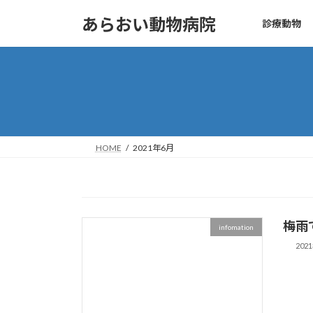
コ
ナ
あらおい動物病院
診療動物
ン
ビ
テ
ゲ
ン
ー
ツ
シ
へ
ョ
ス
ン
キ
に
ッ
移
HOME
2021年6月
プ
動
梅雨
infomation
202