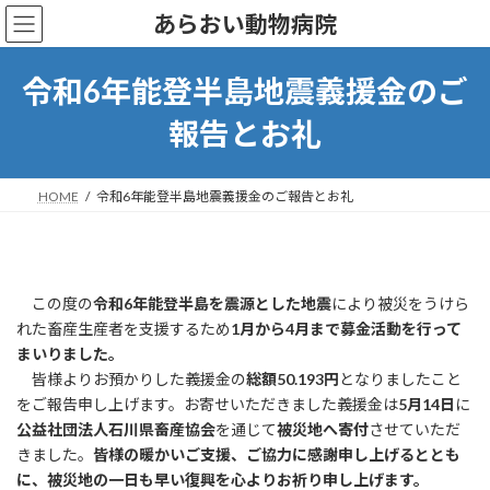
コ
ナ
あらおい動物病院
ン
ビ
テ
ゲ
ン
ー
令和6年能登半島地震義援金のご
ツ
シ
へ
ョ
報告とお礼
ス
ン
キ
に
ッ
移
HOME
令和6年能登半島地震義援金のご報告とお礼
プ
動
この度の
令和6年能登半島を震源とした地震
により被災をうけら
れた畜産生産者を支援するため
1月から4月まで募金活動を行って
まいりました。
皆様よりお預かりした義援金の
総額50.193円
となりましたこと
をご報告申し上げます。お寄せいただきました義援金は
5月14日
に
公益社団法人石川県畜産協会
を通じて
被災地へ寄付
させていただ
きました。
皆様の暖かいご支援、ご協力に感謝申し上げるととも
に、被災地の一日も早い復興を心よりお祈り申し上げます。