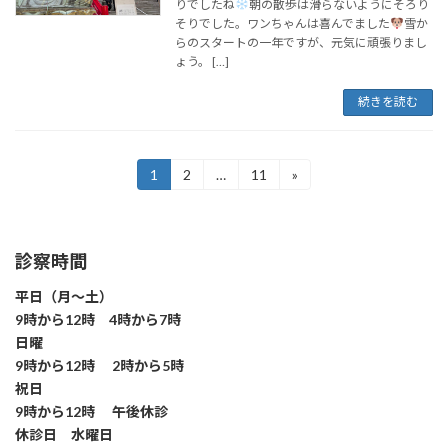
りでしたね
朝の散歩は滑らないようにそろり
そりでした。ワンちゃんは喜んでました
雪か
らのスタートの一年ですが、元気に頑張りまし
ょう。 […]
続きを読む
投
1
2
…
11
»
固
固
固
定
定
定
稿
ペ
ペ
ペ
ー
ー
ー
の
ジ
ジ
ジ
診察時間
ペ
平日（月～土）
ー
9時から12時 4時から7時
ジ
日曜
9時から12時 2時から5時
送
祝日
り
9時から12時 午後休診
休診日 水曜日