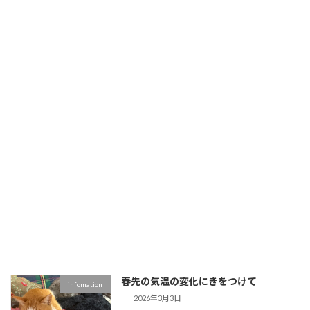
春です！予防の季節です！
infomation
2026年4月7日
こんにちは
桜満開で春の陽気になってきまし
た。新生活の始まりでもあり、人は生活環境が
変わったりするので慌ただしいです。ペットち
ゃんもそれに合わせて日常が変わるので、体調
を崩しやすいです。動物たちにとって […]
続きを読む
臨時休診のお知らせ
infomation
2026年3月10日
３月２４日（火）午後休診になります。 今日の
寒く冬の気温に逆戻り。体調崩さないよう頑張
りましょう
続きを読む
春先の気温の変化にきをつけて
infomation
2026年3月3日