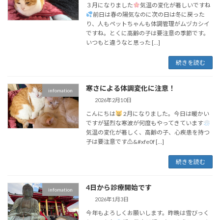
３月になりました
気温の変化が著しいですね
前日は春の陽気なのに次の日は冬に戻った
り、人もペットちゃんも体調管理がムヅカシイ
ですね。とくに高齢の子は要注意の季節です。
いつもと違うなと思った […]
続きを読む
寒さによる体調変化に注意！
infomation
2026年2月10日
こんにちは
2月になりました。今日は暖かい
ですが猛烈な寒波が何度もやってきています
気温の変化が著しく、高齢の子、心疾患を持つ
子は要注意です⚠&#xfe0f […]
続きを読む
4日から診療開始です
infomation
2026年1月3日
今年もよろしくお願いします。昨晩は雪びっく